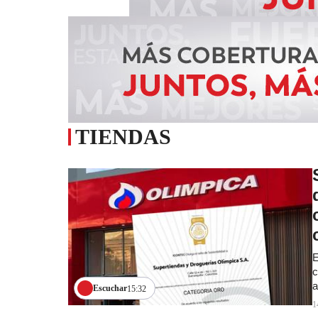
TIENDAS
E
c
a
Escuchar
15:32
1