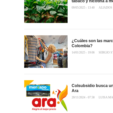
tabaco y nicotina a 
09/05/2025 - 13:40
ALIADOS
¿Cuáles son las marc
Colombia?
14/01/2025 - 19:06
SERGIO 
Colsubsidio busca u
Ara
20/11/2024 - 07:58
LUISA M