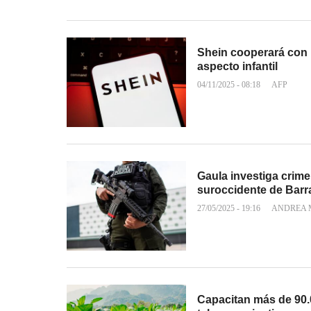
Shein cooperará con 
aspecto infantil
04/11/2025 - 08:18
AFP
Gaula investiga crimen
suroccidente de Barr
27/05/2025 - 19:16
ANDREA 
Capacitan más de 90.