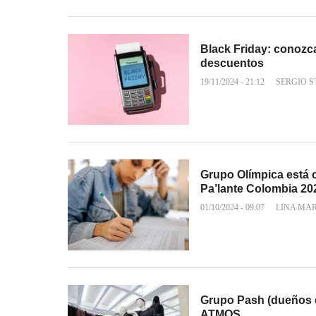
Black Friday: conozca
descuentos
19/11/2024 - 21:12
SERGIO 
Grupo Olímpica está 
Pa’lante Colombia 20
01/10/2024 - 09:07
LINA MA
Grupo Pash (dueños d
ATMOS