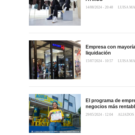
14/08/2024 - 20:48
LUISA M
Empresa con mayoría d
liquidación
15/07/2024 - 10:57
LUISA M
El programa de empre
negocios más rentab
29/05/2024 - 12:04
ALIADOS