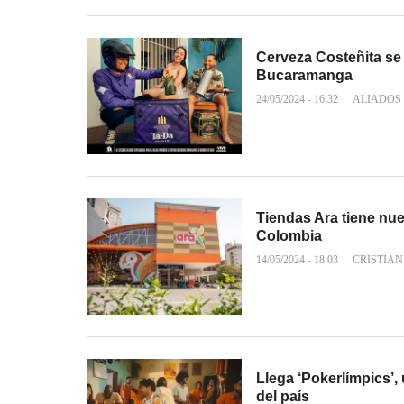
Cerveza Costeñita se 
Bucaramanga
24/05/2024 - 16:32
ALIADOS
Tiendas Ara tiene nu
Colombia
14/05/2024 - 18:03
CRISTIA
Llega ‘Pokerlímpics’,
del país