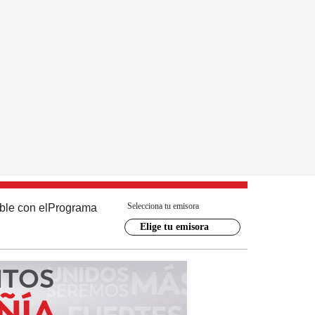
Selecciona tu emisora
ble con el
Programa
Elige tu emisora