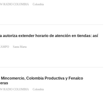
 W RADIO COLOMBIA
Colombia
a autoriza extender horario de atención en tiendas: así
 CAMPO
Santa Marta
 Mincomercio, Colombia Productiva y Fenalco
deras
 W RADIO COLOMBIA
Colombia