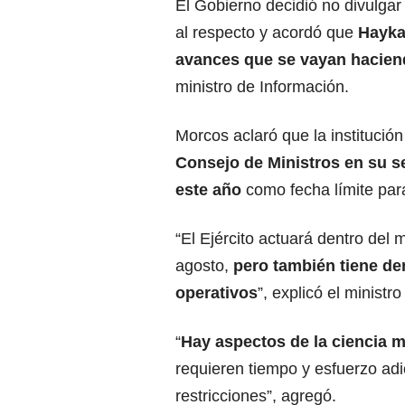
El Gobierno decidió no
divulgar
al respecto
y acordó que
Haykal
avances que se vayan hacie
ministro de Información.
Morcos
aclaró que la institució
Consejo de Ministros en su s
este año
como fecha límite par
“El Ejércit
o actuará dentro del 
agosto,
pero también tiene de
operativos
”, explicó el minist
“
Hay
aspectos de la ciencia mil
requieren tiempo y esfuerzo adi
restricciones”, agregó.