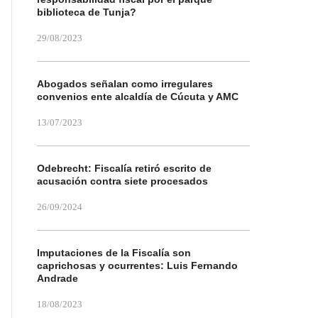
biblioteca de Tunja?
29/08/2023
Abogados señalan como irregulares
convenios ente alcaldía de Cúcuta y AMC
13/07/2023
Odebrecht: Fiscalía retiró escrito de
acusación contra siete procesados
26/09/2024
Imputaciones de la Fiscalía son
caprichosas y ocurrentes: Luis Fernando
Andrade
18/08/2023