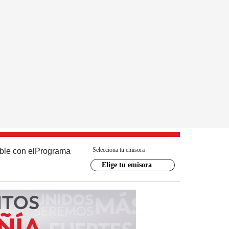
Selecciona tu emisora
ble con el
Programa
Elige tu emisora