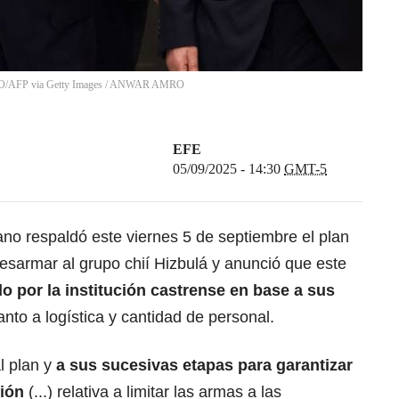
O/AFP via Getty Images
/
ANWAR AMRO
EFE
05/09/2025 - 14:30
GMT-5
ano respaldó este viernes 5 de septiembre el plan
 desarmar al grupo
chií Hizbulá y anunció que este
 por la institución castrense en base a sus
uanto a logística y cantidad de personal.
l plan y
a sus sucesivas etapas para garantizar
sión
(...) relativa a limitar las
armas a las