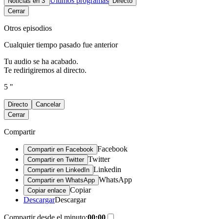
Últimos programas
Noticias en 3′
Directo
Cerrar
Otros episodios
Cualquier tiempo pasado fue anterior
Tu audio se ha acabado.
Te redirigiremos al directo.
5 "
Directo
Cancelar
Cerrar
Compartir
Facebook
Compartir en Facebook
Twitter
Compartir en Twitter
Linkedin
Compartir en LinkedIn
WhatsApp
Compartir en WhatsApp
Copiar
Copiar enlace
Descargar
Descargar
Compartir desde el minuto:
00:00