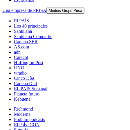
Escríbanos
Una empresa de PRISA
Medios Grupo Prisa
El PAÍS
Los 40 principales
Santillana
Santillana Compartir
Cadena SER
AS.com
adn
Caracol
Huffington Post
UNO
wradio
Cinco Días
Cadena Dial
EL PAÍS Semanal
Planeta futuro
Kebuena
Richmond
Moderna
Podium podcasts
El PaÍs ICON
S moda