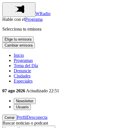
WRadio
Hable con el
Programa
Selecciona tu emisora
Elige tu emisora
Cambiar emisora
Inicio
Programas
Tema del Día
Denuncie
Ciudades
Especiales
07 ago 2026
Actualizado
22:51
Newsletter
Usuario
Perfil
Desconecta
Cerrar
Buscar noticias o podcast