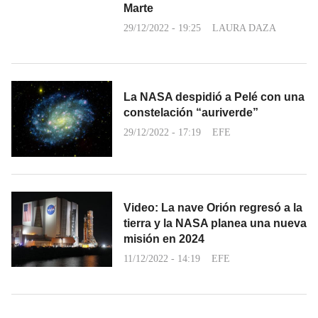
Marte
29/12/2022 - 19:25
LAURA DAZA
La NASA despidió a Pelé con una
constelación “auriverde”
29/12/2022 - 17:19
EFE
Video: La nave Orión regresó a la
tierra y la NASA planea una nueva
misión en 2024
11/12/2022 - 14:19
EFE