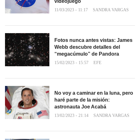
videojuego
11/03/2023 - 11:17
SANDRA VARGAS
Fotos nunca antes vistas: James
Webb descubre detalles del
“megacúmulo” de Pandora
15/02/2023 - 15:57
EFE
No voy a caminar en la luna, pero
haré parte de la misión:
astronauta Joe Acabá
13/02/2023 - 21:14
SANDRA VARGAS