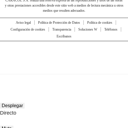
CARACOL S.A. realiza una reserva expresa de las reproducciones y usos de las obras
y otras prestaciones accesibles desde este sitio web a medios de lectura mecánica u otros
medios que resulten adecuados.
Aviso legal
Política de Protección de Datos
Política de cookies
Configuración de cookies
Transparencia
Soluciones W
Teléfonos
Escríbanos
Desplegar
Directo