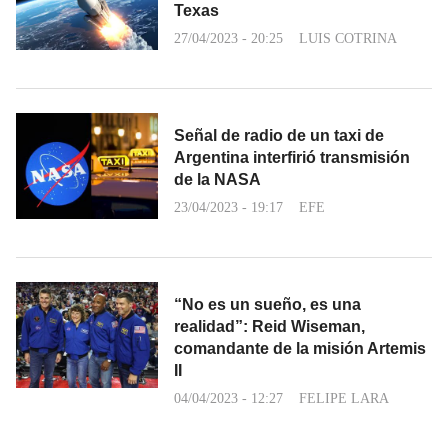
Texas
27/04/2023 - 20:25
LUIS COTRINA
Señal de radio de un taxi de
Argentina interfirió transmisión
de la NASA
23/04/2023 - 19:17
EFE
“No es un sueño, es una
realidad”: Reid Wiseman,
comandante de la misión Artemis
II
04/04/2023 - 12:27
FELIPE LARA