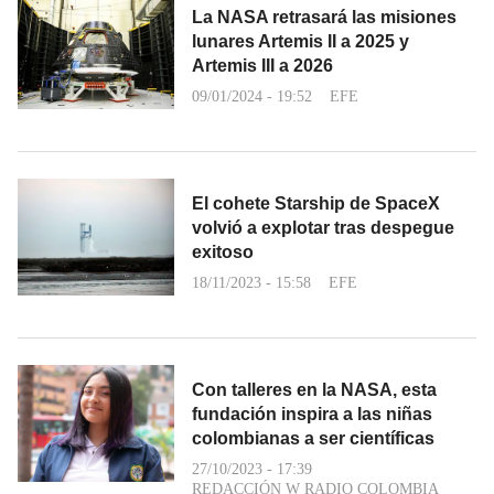
La NASA retrasará las misiones
lunares Artemis II a 2025 y
Artemis III a 2026
09/01/2024 - 19:52
EFE
El cohete Starship de SpaceX
volvió a explotar tras despegue
exitoso
18/11/2023 - 15:58
EFE
Con talleres en la NASA, esta
fundación inspira a las niñas
colombianas a ser científicas
27/10/2023 - 17:39
REDACCIÓN W RADIO COLOMBIA