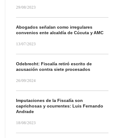
29/08/2023
Abogados señalan como irregulares
convenios ente alcaldía de Cúcuta y AMC
13/07/2023
Odebrecht: Fiscalía retiró escrito de
acusación contra siete procesados
26/09/2024
Imputaciones de la Fiscalía son
caprichosas y ocurrentes: Luis Fernando
Andrade
18/08/2023