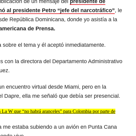
ublicación de un mensaje del
presidente de
ó al presidente Petro “jefe del narcotráfico”
, le
esde República Dominicana, donde yo asistía a la
ramericana de Prensa.
a sobre el tema y él aceptó inmediatamente.
es con la directora del Departamento Administrativo
uez.
n encuentro virtual desde Miami, pero en la
el Dapre, ella me señaló que debía ser presencial.
 La W que “no habrá aranceles” para Colombia por parte de
ya me estaba subiendo a un avión en Punta Cana