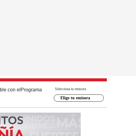
Selecciona tu emisora
ble con el
Programa
Elige tu emisora