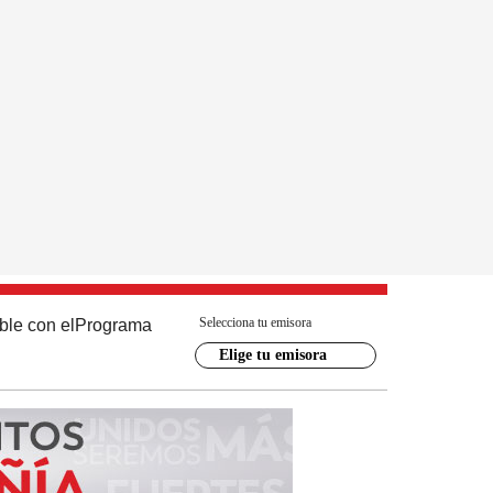
Selecciona tu emisora
ble con el
Programa
Elige tu emisora