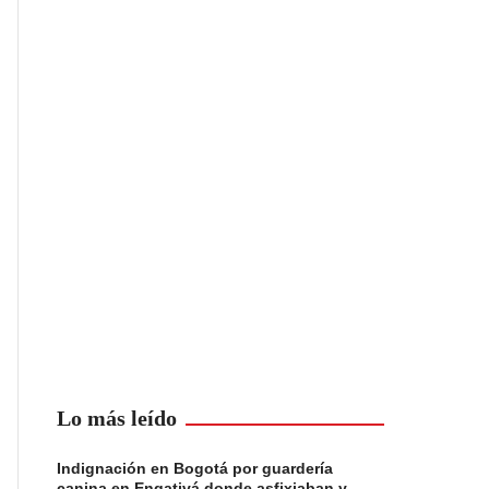
Lo más leído
Indignación en Bogotá por guardería
canina en Engativá donde asfixiaban y