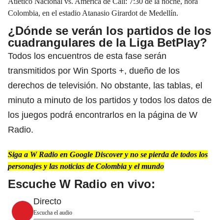
Atlético Nacional vs.
América de Cali:
7:30 de la noche, hora
Colombia, en el estadio Atanasio Girardot de Medellín.
¿Dónde se verán los partidos de los
cuadrangulares de la Liga BetPlay?
Todos los encuentros de esta fase serán
transmitidos por Win Sports +, dueño de los
derechos de televisión. No obstante, las tablas, el
minuto a minuto de los partidos y todos los datos de
los juegos podrá encontrarlos en la página de W
Radio.
Siga a W Radio en Google Discover y no se pierda de todos los
personajes y las noticias de Colombia y el mundo
Escuche W Radio en vivo:
Directo
Escucha el audio