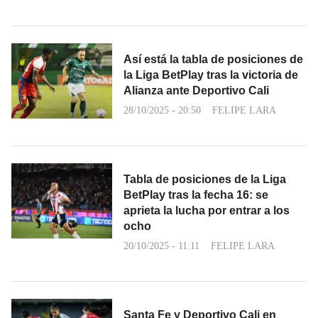
Así está la tabla de posiciones de
la Liga BetPlay tras la victoria de
Alianza ante Deportivo Cali
28/10/2025 - 20:50
FELIPE LARA
Tabla de posiciones de la Liga
BetPlay tras la fecha 16: se
aprieta la lucha por entrar a los
ocho
20/10/2025 - 11:11
FELIPE LARA
Santa Fe y Deportivo Cali en