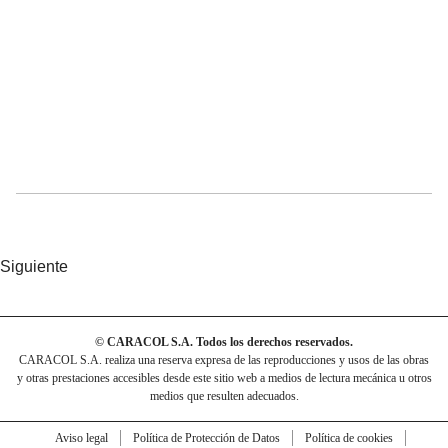
Siguiente
© CARACOL S.A. Todos los derechos reservados.
CARACOL S.A. realiza una reserva expresa de las reproducciones y usos de las obras
y otras prestaciones accesibles desde este sitio web a medios de lectura mecánica u otros
medios que resulten adecuados.
Aviso legal
Política de Protección de Datos
Política de cookies