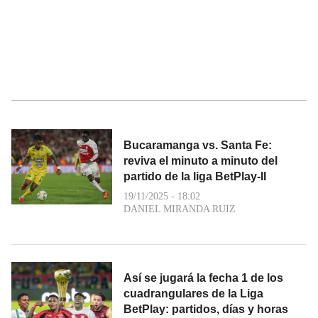
Bucaramanga vs. Santa Fe:
reviva el minuto a minuto del
partido de la liga BetPlay-II
19/11/2025 - 18:02
DANIEL MIRANDA RUIZ
Así se jugará la fecha 1 de los
cuadrangulares de la Liga
BetPlay: partidos, días y horas