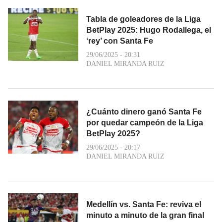
Tabla de goleadores de la Liga
BetPlay 2025: Hugo Rodallega, el
‘rey’ con Santa Fe
29/06/2025 - 20:31
DANIEL MIRANDA RUIZ
¿Cuánto dinero ganó Santa Fe
por quedar campeón de la Liga
BetPlay 2025?
29/06/2025 - 20:17
DANIEL MIRANDA RUIZ
Medellín vs. Santa Fe: reviva el
minuto a minuto de la gran final