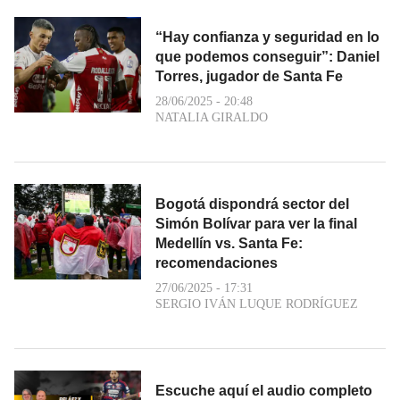
“Hay confianza y seguridad en lo
que podemos conseguir”: Daniel
Torres, jugador de Santa Fe
28/06/2025 - 20:48
NATALIA GIRALDO
Bogotá dispondrá sector del
Simón Bolívar para ver la final
Medellín vs. Santa Fe:
recomendaciones
27/06/2025 - 17:31
SERGIO IVÁN LUQUE RODRÍGUEZ
Escuche aquí el audio completo