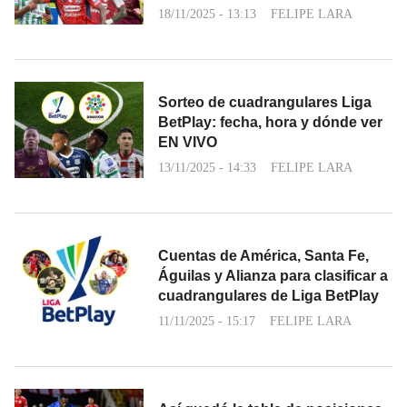
18/11/2025 - 13:13
FELIPE LARA
Sorteo de cuadrangulares Liga
BetPlay: fecha, hora y dónde ver
EN VIVO
13/11/2025 - 14:33
FELIPE LARA
Cuentas de América, Santa Fe,
Águilas y Alianza para clasificar a
cuadrangulares de Liga BetPlay
11/11/2025 - 15:17
FELIPE LARA