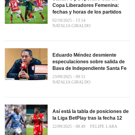
Copa Liberadores Femenina:
fechas y horas de los partidos
02/10/2025 - 13:14
NATALIA GIRALDO
Eduardo Méndez desmiente
especulaciones sobre salida de
Bava de Independiente Santa Fe
23/09/2025 - 09:51
NATALIA GIRALDO
Así está la tabla de posiciones de
la Liga BetPlay tras la fecha 12
22/09/2025 - 08:49
FELIPE LARA