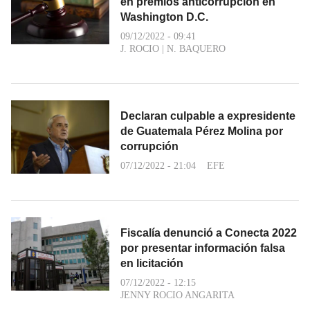
en premios anticorrupción en
Washington D.C.
09/12/2022 - 09:41
J. ROCIO
|
N. BAQUERO
Declaran culpable a expresidente
de Guatemala Pérez Molina por
corrupción
07/12/2022 - 21:04
EFE
Fiscalía denunció a Conecta 2022
por presentar información falsa
en licitación
07/12/2022 - 12:15
JENNY ROCIO ANGARITA