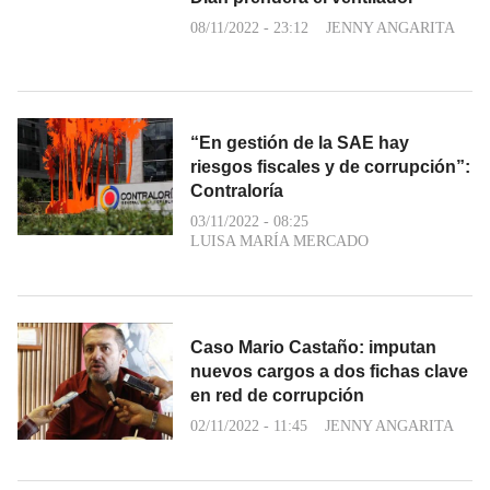
08/11/2022 - 23:12
JENNY ANGARITA
“En gestión de la SAE hay
riesgos fiscales y de corrupción”:
Contraloría
03/11/2022 - 08:25
LUISA MARÍA MERCADO
Caso Mario Castaño: imputan
nuevos cargos a dos fichas clave
en red de corrupción
02/11/2022 - 11:45
JENNY ANGARITA