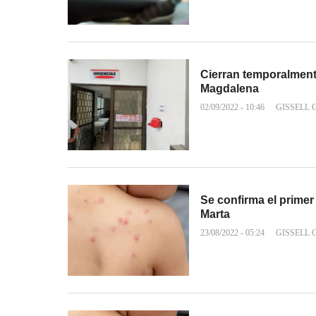
Cierran temporalmente
Magdalena
02/09/2022 - 10:46
GISSELL
Se confirma el primer
Marta
23/08/2022 - 05:24
GISSELL