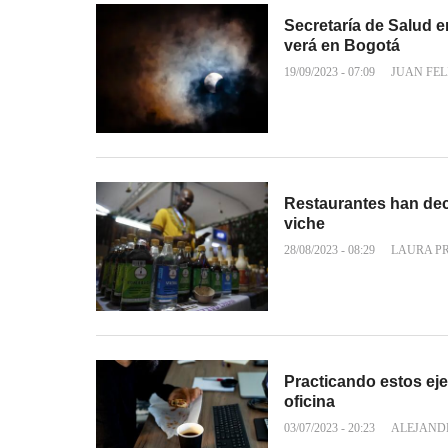
Secretaría de Salud 
verá en Bogotá
19/09/2023 - 07:09
JUAN FEL
Restaurantes han dec
viche
28/08/2023 - 08:29
LAURA P
Practicando estos eje
oficina
03/07/2023 - 20:23
ALEJAND