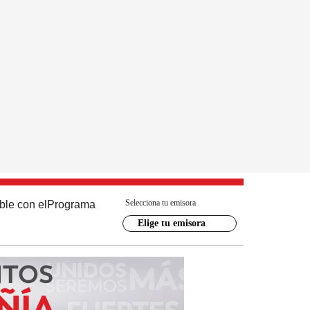
Selecciona tu emisora
ble con el
Programa
Elige tu emisora