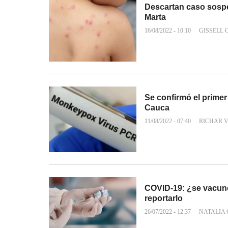
Descartan caso sospe
Marta
16/08/2022 - 10:10
GISSELL
Se confirmó el primer 
Cauca
11/08/2022 - 07:40
RICHAR 
COVID-19: ¿se vacunó
reportarlo
26/07/2022 - 12:37
NATALIA