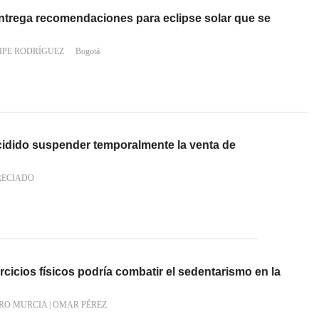
entrega recomendaciones para eclipse solar que se
IPE RODRÍGUEZ
Bogotá
idido suspender temporalmente la venta de
RECIADO
rcicios físicos podría combatir el sedentarismo en la
RO MURCIA
|
OMAR PÉREZ