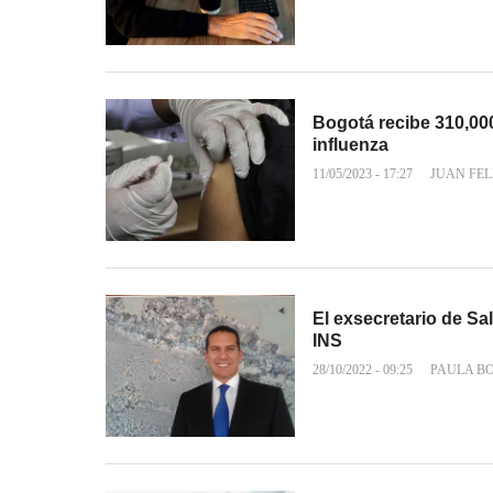
Bogotá recibe 310,00
influenza
11/05/2023 - 17:27
JUAN FEL
El exsecretario de Sa
INS
28/10/2022 - 09:25
PAULA B