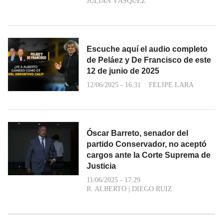
JULIÁN VÁSQUEZ
Escuche aquí el audio completo
de Peláez y De Francisco de este
12 de junio de 2025
12/06/2025 - 16:31
FELIPE LARA
Óscar Barreto, senador del
partido Conservador, no aceptó
cargos ante la Corte Suprema de
Justicia
11/06/2025 - 17:29
R. ALBERTO
|
DIEGO RUIZ