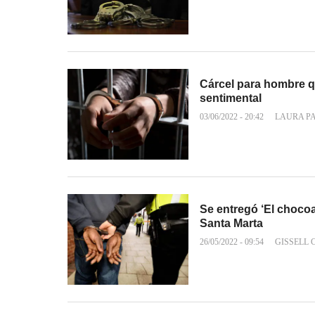
Cárcel para hombre q
sentimental
03/06/2022 - 20:42
LAURA P
Se entregó ‘El chocoa
Santa Marta
26/05/2022 - 09:54
GISSELL