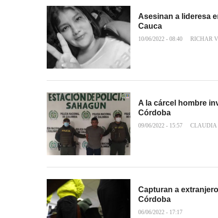
Asesinan a lideresa e
Cauca
10/06/2022 - 08:40
RICHAR 
A la cárcel hombre i
Córdoba
09/06/2022 - 15:57
CLAUDIA
Capturan a extranjer
Córdoba
06/06/2022 - 17:17