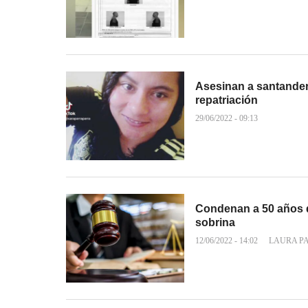
Asesinan a santandere
repatriación
29/06/2022 - 09:13
Condenan a 50 años d
sobrina
12/06/2022 - 14:02
LAURA P