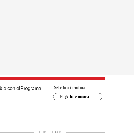
Selecciona tu emisora
ble con el
Programa
Elige tu emisora