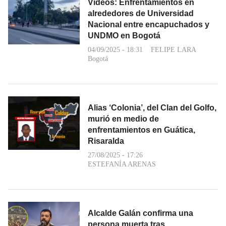
Videos: Enfrentamientos en
alrededores de Universidad
Nacional entre encapuchados y
UNDMO en Bogotá
04/09/2025 - 18:31
FELIPE LARA
Bogotá
Alias ‘Colonia’, del Clan del Golfo,
murió en medio de
enfrentamientos en Guática,
Risaralda
27/08/2025 - 17:26
ESTEFANÍA ARENAS
Alcalde Galán confirma una
persona muerta tras