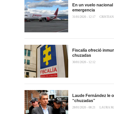
En un vuelo nacional 
emergencia
31/01/2020 - 12:17
CRISTIAN
Fiscalía ofreció inmu
chuzadas
30/01/2020 - 12:12
Laude Fernández le of
“chuzadas”
28/01/2020 - 08:21
LAURA M