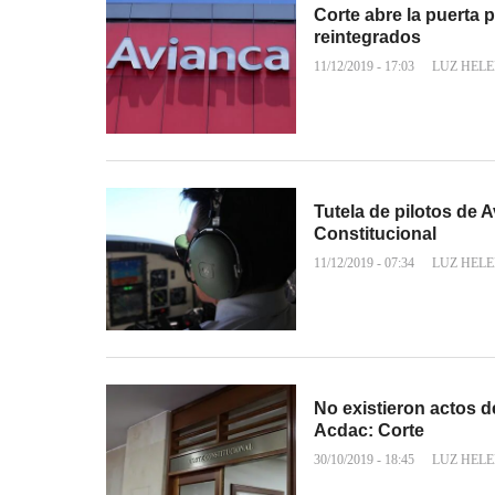
Corte abre la puerta
reintegrados
11/12/2019 - 17:03
LUZ HEL
Tutela de pilotos de A
Constitucional
11/12/2019 - 07:34
LUZ HEL
No existieron actos d
Acdac: Corte
30/10/2019 - 18:45
LUZ HEL