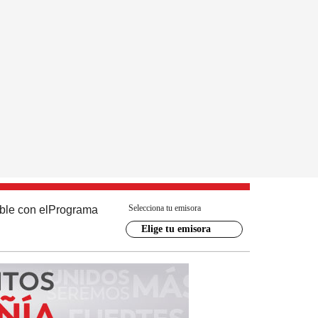
Selecciona tu emisora
ble con el
Programa
Elige tu emisora