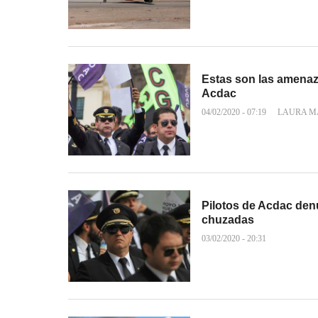
Estas son las amenaza
Acdac
04/02/2020 - 07:19
LAURA M
Pilotos de Acdac den
chuzadas
03/02/2020 - 20:31