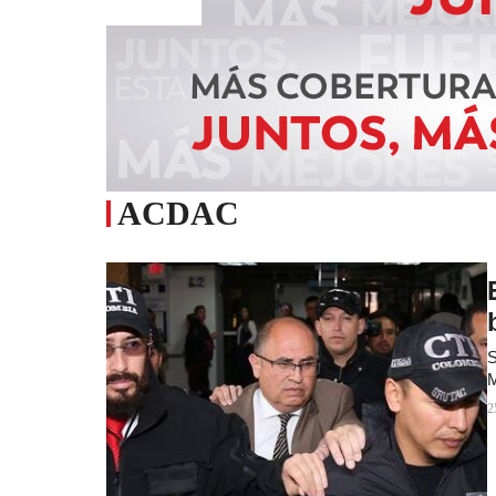
ACDAC
S
M
2