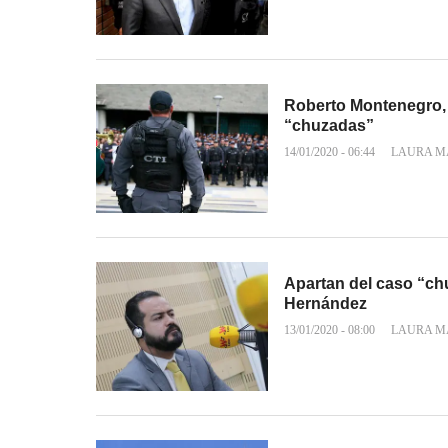
Roberto Montenegro, e
“chuzadas”
14/01/2020 - 06:44
LAURA M
Apartan del caso “chu
Hernández
13/01/2020 - 08:00
LAURA M