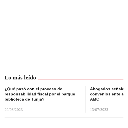
Lo más leído
¿Qué pasó con el proceso de
Abogados señalan 
responsabilidad fiscal por el parque
convenios ente alc
biblioteca de Tunja?
AMC
29/08/2023
13/07/2023