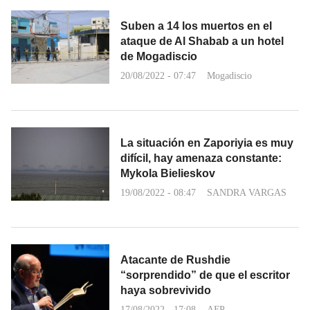
Suben a 14 los muertos en el
ataque de Al Shabab a un hotel
de Mogadiscio
20/08/2022 - 07:47
Mogadiscio
La situación en Zaporiyia es muy
difícil, hay amenaza constante:
Mykola Bielieskov
19/08/2022 - 08:47
SANDRA VARGAS
Atacante de Rushdie
“sorprendido” de que el escritor
haya sobrevivido
17/08/2022 - 17:08
AFP