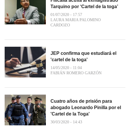
Fiscalía acusa al exmagistrado
Tarquino por ‘Cartel de la toga’
01/07/2020 - 17:57
LAURA MARIA PALOMINO
CARDOZO
JEP confirma que estudiará el
'cartel de la toga'
14/05/2020 - 11:04
FABIÁN ROMERO GARZÓN
Cuatro años de prisión para
abogado Leonardo Pinilla por el
'Cartel de la Toga'
30/03/2020 - 14:43