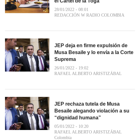
el Cartel de la Toga
28/01/2022 - 08:01
REDACCIÓN W RADIO COLOMBIA
JEP deja en firme expulsión de
Musa Besaile y lo envía a la Corte
Suprema
26/01/2022 - 19:02
RAFAEL ALBERTO ARISTIZÁBAL
JEP rechaza tutela de Musa
Besaile alegando violación a su
“dignidad humana”
05/01/2022 - 10:20
RAFAEL ALBERTO ARISTIZÁBAL
Colombia