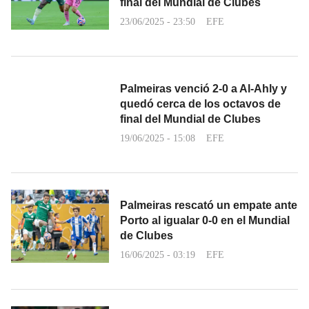
final del Mundial de Clubes
23/06/2025 - 23:50
EFE
Palmeiras venció 2-0 a Al-Ahly y
quedó cerca de los octavos de
final del Mundial de Clubes
19/06/2025 - 15:08
EFE
Palmeiras rescató un empate ante
Porto al igualar 0-0 en el Mundial
de Clubes
16/06/2025 - 03:19
EFE