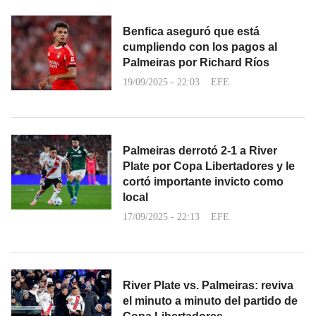
Benfica aseguró que está
cumpliendo con los pagos al
Palmeiras por Richard Ríos
19/09/2025 - 22:03
EFE
Palmeiras derrotó 2-1 a River
Plate por Copa Libertadores y le
cortó importante invicto como
local
17/09/2025 - 22:13
EFE
River Plate vs. Palmeiras: reviva
el minuto a minuto del partido de