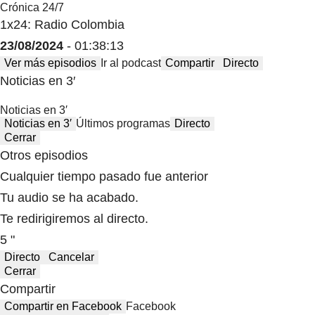
Crónica 24/7
1x24: Radio Colombia
23/08/2024
- 01:38:13
Ver más episodios
Ir al podcast
Compartir
Directo
Noticias en 3′
Noticias en 3′
Noticias en 3′
Últimos programas
Directo
Cerrar
Otros episodios
Cualquier tiempo pasado fue anterior
Tu audio se ha acabado.
Te redirigiremos al directo.
5 "
Directo
Cancelar
Cerrar
Compartir
Compartir en Facebook
Facebook