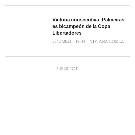
Victoria consecutiva: Palmeiras
es bicampeón de la Copa
Libertadores
27/11/2021 - 19:34
VIVIANA GÓMEZ