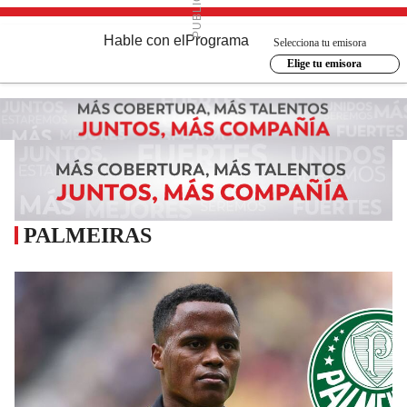
Hable con el
Programa
Selecciona tu emisora
Elige tu emisora
PALMEIRAS