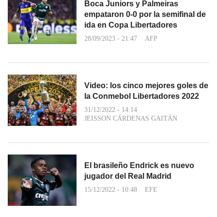
Boca Juniors y Palmeiras
empataron 0-0 por la semifinal de
ida en Copa Libertadores
28/09/2023 - 21:47
AFP
Video: los cinco mejores goles de
la Conmebol Libertadores 2022
31/12/2022 - 14:14
JEISSON CÁRDENAS GAITÁN
El brasileño Endrick es nuevo
jugador del Real Madrid
15/12/2022 - 10:48
EFE