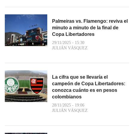
Palmeiras vs. Flamengo: reviva el
minuto a minuto de la final de
Copa Libertadores
29/11/2025 - 15:30
JULIÁN VÁSQUEZ
La cifra que se llevaría el
campeón de Copa Libertadores:
conozca cuánto es en pesos
colombianos
28/11/2025 - 19:06
JULIÁN VÁSQUEZ