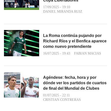
Copa Libertadores
17/09/2025 - 19:10
DANIEL MIRANDA RUIZ
La Roma continúa pujando por
Richard Ríos y el Benfica aparece
como nuevo pretendiente
16/07/2025 - 19:43
FABIAN MACIAS
Agéndese: fecha, hora y por
dónde ver los partidos de cuartos
de final del Mundial de Clubes
01/07/2025 - 22:11
CRISTIAN CONTRERAS