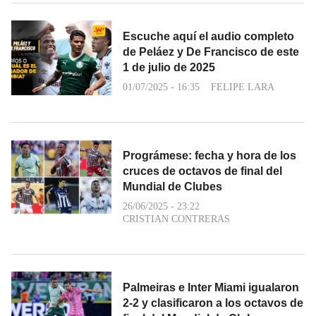
Escuche aquí el audio completo
de Peláez y De Francisco de este
1 de julio de 2025
01/07/2025 - 16:35
FELIPE LARA
Prográmese: fecha y hora de los
cruces de octavos de final del
Mundial de Clubes
26/06/2025 - 23:22
CRISTIAN CONTRERAS
Palmeiras e Inter Miami igualaron
2-2 y clasificaron a los octavos de