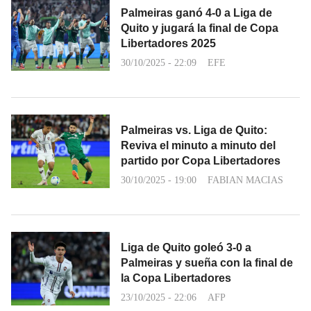
Palmeiras ganó 4-0 a Liga de
Quito y jugará la final de Copa
Libertadores 2025
30/10/2025 - 22:09
EFE
Palmeiras vs. Liga de Quito:
Reviva el minuto a minuto del
partido por Copa Libertadores
30/10/2025 - 19:00
FABIAN MACIAS
Liga de Quito goleó 3-0 a
Palmeiras y sueña con la final de
la Copa Libertadores
23/10/2025 - 22:06
AFP