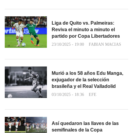
Liga de Quito vs. Palmeiras:
Reviva el minuto a minuto el
partido por Copa Libertadores
23/10/2025 - 19:00
FABIAN MACIAS
Murió a los 58 años Edu Manga,
exjugador de la selección
brasileña y el Real Valladolid
03/10/2025 - 18:36
EFE
Así quedaron las llaves de las
semifinales de la Copa