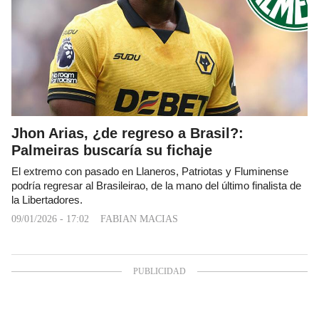
Jhon Arias, ¿de regreso a Brasil?:
Palmeiras buscaría su fichaje
El extremo con pasado en Llaneros, Patriotas y Fluminense
podría regresar al Brasileirao, de la mano del último finalista de
la Libertadores.
09/01/2026 - 17:02
FABIAN MACIAS