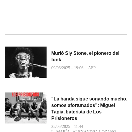
Murió Sly Stone, el pionero del
funk
09/06/2025 - 19:06
AFP
“La banda sigue sonando mucho,
somos afortunados”: Miguel
Tapia, baterista de Los
Prisioneros
25/05/2025 - 11:44
L. MARÍA
|
ALEXANDRA LOZANO