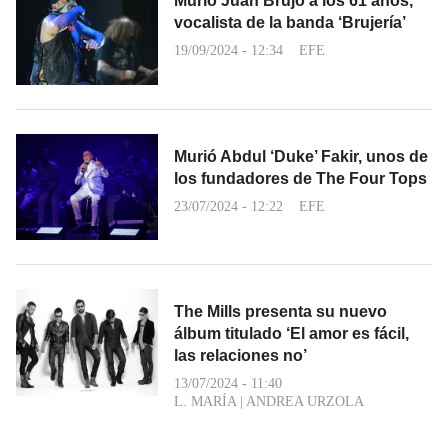
Murió Juan Brujo a los 61 años,
vocalista de la banda ‘Brujería’
19/09/2024 - 12:34
EFE
Murió Abdul ‘Duke’ Fakir, unos de
los fundadores de The Four Tops
23/07/2024 - 12:22
EFE
The Mills presenta su nuevo
álbum titulado ‘El amor es fácil,
las relaciones no’
13/07/2024 - 11:40
L. MARÍA
|
ANDREA URZOLA