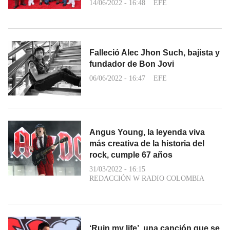
14/06/2022 - 16:48
EFE
Falleció Alec Jhon Such, bajista y
fundador de Bon Jovi
06/06/2022 - 16:47
EFE
Angus Young, la leyenda viva
más creativa de la historia del
rock, cumple 67 años
31/03/2022 - 16:15
REDACCIÓN W RADIO COLOMBIA
‘Ruin my life’, una canción que se