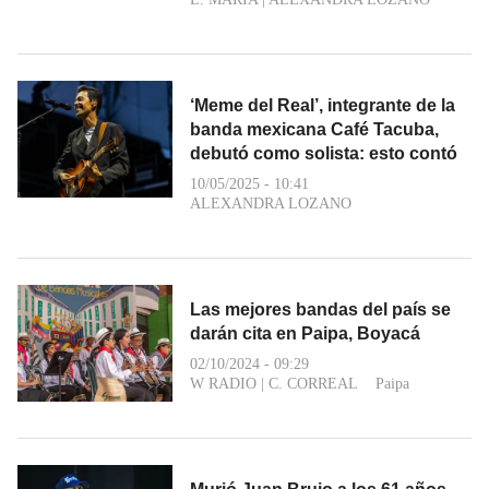
‘Meme del Real’, integrante de la
banda mexicana Café Tacuba,
debutó como solista: esto contó
10/05/2025 - 10:41
ALEXANDRA LOZANO
Las mejores bandas del país se
darán cita en Paipa, Boyacá
02/10/2024 - 09:29
W RADIO
|
C. CORREAL
Paipa