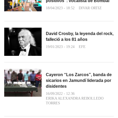
positivos”: vocalista de Bombai
18/04/2023 - 18:52
DIVAR ORTIZ
David Crosby, la leyenda del rock,
falleció a los 81 años
19/01/2023 - 19:24
EFE
Cayeron “Los Zarcos”, banda de
sicarios en Jamundí liderada por
disidentes
16/09/2022 - 12:36
ERIKA ALEXANDRA REBOLLEDO
TORRES