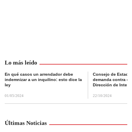
Lo más leído
En qué casos un arrendador debe
Consejo de Estado
indemnizar a un inquilino: esto dice la
demanda contra de
ley
Dirección de Inteli
01/05/2024
22/10/2024
Últimas Noticias