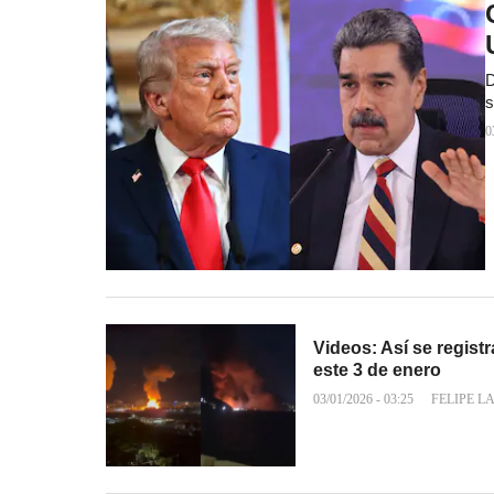
D
s
0
Videos: Así se regis
este 3 de enero
03/01/2026 - 03:25
FELIPE L