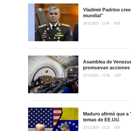
Vladimir Padrino cree
mundial”
24/12/2025 - 15:45
EFE
Asamblea de Venezuel
promuevan acciones 
23/12/2025 - 15:36
AFP
Maduro afirmó que a T
temas de EE.UU.
23/12/2025 - 11:22
EFE