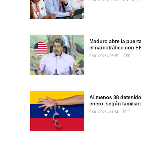
02/01/2026 - 08:03
RAFAEL A
Maduro abre la puerta
el narcotráfico con 
02/01/2026 - 06:55
AFP
Al menos 88 detenido
enero, según familia
01/01/2026 - 11:34
EFE