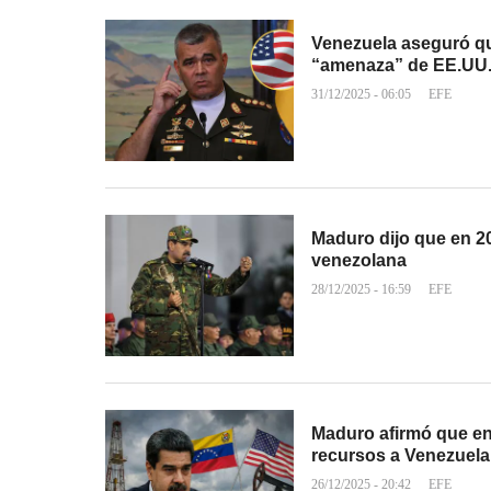
Venezuela aseguró que
“amenaza” de EE.UU
31/12/2025 - 06:05
EFE
Maduro dijo que en 20
venezolana
28/12/2025 - 16:59
EFE
Maduro afirmó que en 
recursos a Venezuela
26/12/2025 - 20:42
EFE