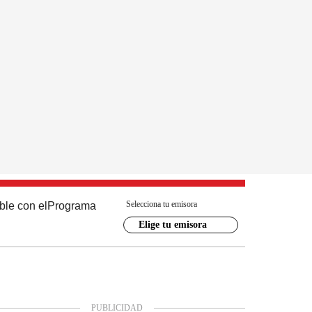
Selecciona tu emisora
ble con el
Programa
Elige tu emisora