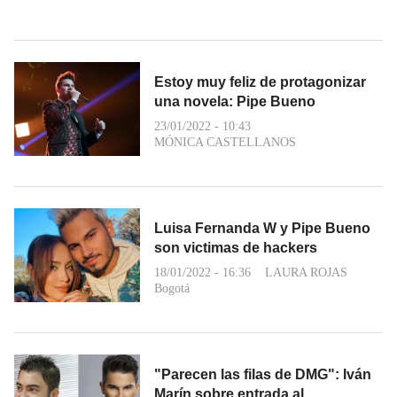
Estoy muy feliz de protagonizar
una novela: Pipe Bueno
23/01/2022 - 10:43
MÓNICA CASTELLANOS
Luisa Fernanda W y Pipe Bueno
son victimas de hackers
18/01/2022 - 16:36
LAURA ROJAS
Bogotá
"Parecen las filas de DMG": Iván
Marín sobre entrada al