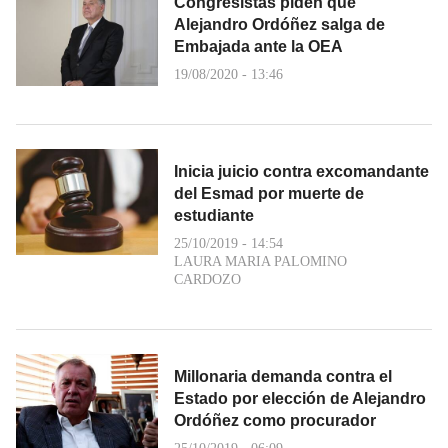
Congresistas piden que
Alejandro Ordóñez salga de
Embajada ante la OEA
19/08/2020 - 13:46
Inicia juicio contra excomandante
del Esmad por muerte de
estudiante
25/10/2019 - 14:54
LAURA MARIA PALOMINO
CARDOZO
Millonaria demanda contra el
Estado por elección de Alejandro
Ordóñez como procurador