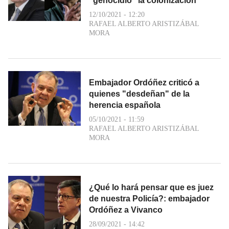
"genocidio" la colonización
12/10/2021 - 12:20
RAFAEL ALBERTO ARISTIZÁBAL
MORA
Embajador Ordóñez criticó a
quienes "desdeñan" de la
herencia española
05/10/2021 - 11:59
RAFAEL ALBERTO ARISTIZÁBAL
MORA
¿Qué lo hará pensar que es juez
de nuestra Policía?: embajador
Ordóñez a Vivanco
28/09/2021 - 14:42