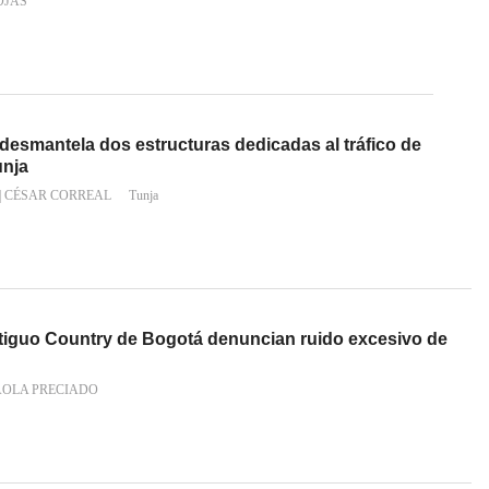
OJAS
 desmantela dos estructuras dedicadas al tráfico de
unja
|
CÉSAR CORREAL
Tunja
ntiguo Country de Bogotá denuncian ruido excesivo de
AOLA PRECIADO