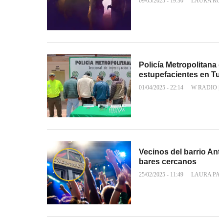
09/05/2025 - 19:30
LAURA R
Policía Metropolitana
estupefacientes en T
01/04/2025 - 22:14
W RADIO
Vecinos del barrio A
bares cercanos
25/02/2025 - 11:49
LAURA P