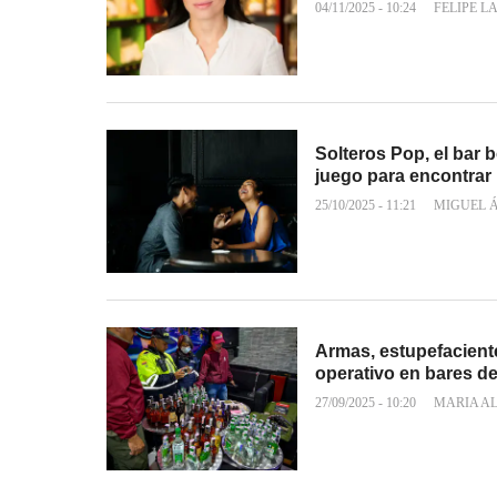
04/11/2025 - 10:24
FELIPE L
Solteros Pop, el bar 
juego para encontrar 
25/10/2025 - 11:21
MIGUEL 
Armas, estupefaciente
operativo en bares d
27/09/2025 - 10:20
MARIA A