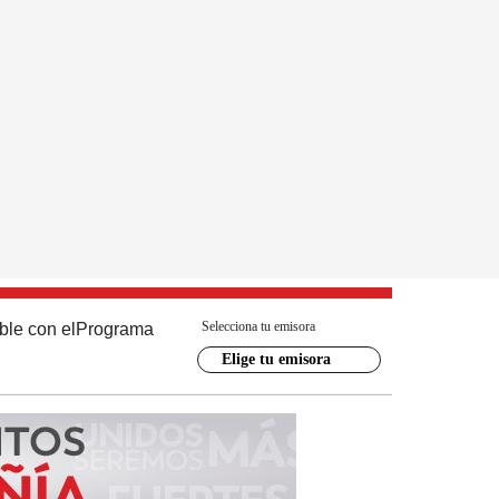
Selecciona tu emisora
ble con el
Programa
Elige tu emisora