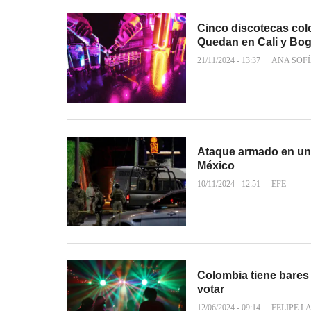
Cinco discotecas col
Quedan en Cali y Bo
21/11/2024 - 13:37
ANA SOF
Ataque armado en un 
México
10/11/2024 - 12:51
EFE
Colombia tiene bares
votar
12/06/2024 - 09:14
FELIPE L