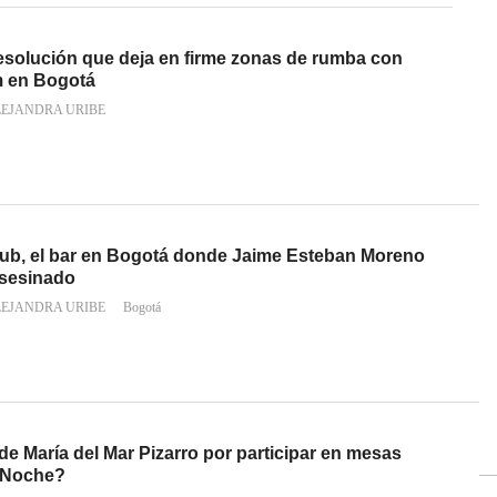
resolución que deja en firme zonas de rumba con
am en Bogotá
LEJANDRA URIBE
lub, el bar en Bogotá donde Jaime Esteban Moreno
asesinado
LEJANDRA URIBE
Bogotá
 de María del Mar Pizarro por participar en mesas
a Noche?