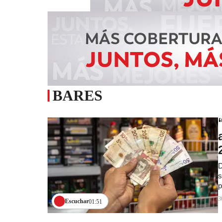
BARES
D
s
p
3
Escuchar
01:51