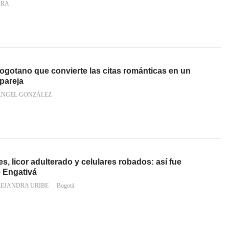
ARA
bogotano que convierte las citas románticas en un
pareja
ÁNGEL GONZÁLEZ
s, licor adulterado y celulares robados: así fue
e Engativá
LEJANDRA URIBE
Bogotá