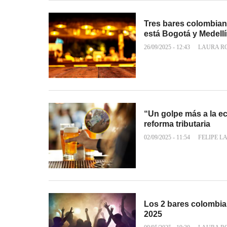
Tres bares colombian
está Bogotá y Medell
26/09/2025 - 12:43
LAURA R
“Un golpe más a la e
reforma tributaria
02/09/2025 - 11:54
FELIPE L
Los 2 bares colombia
2025