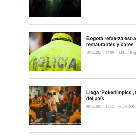
Bogotá refuerza estr
restaurantes y bares
19/02/2024 - 14:06
EFE
Bog
Llega ‘Pokerlímpics’,
del país
06/02/2024 - 15:12
ALIADOS