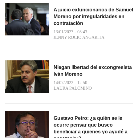
A juicio exfuncionarios de Samuel
Moreno por irregularidades en
contratación
13/01/2023 - 08:43
JENNY ROCIO ANGARITA
Niegan libertad del excongresista
Iván Moreno
14/07/2022 - 12:50
LAURA PALOMINO
Gustavo Petro: ¿a quién se le
ocurre pensar que busco
beneficiar a quienes yo ayudé a