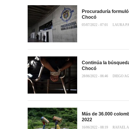
Procuraduría formuló 
Chocó
05/07/2022 - 07:01
LAURA P
Continúa la búsqued
Chocó
28/06/2022 - 06:46
DIEGO A
Más de 36.000 colomb
2022
16/06/2022 - 08:19
RAFAEL A