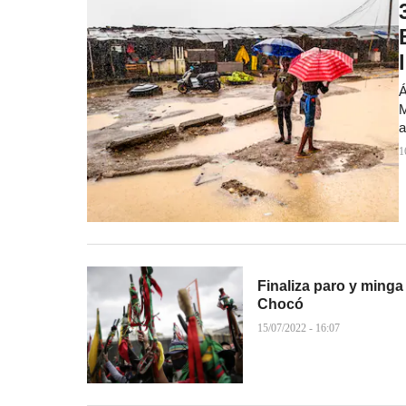
Á
M
a
1
Finaliza paro y minga
Chocó
15/07/2022 - 16:07