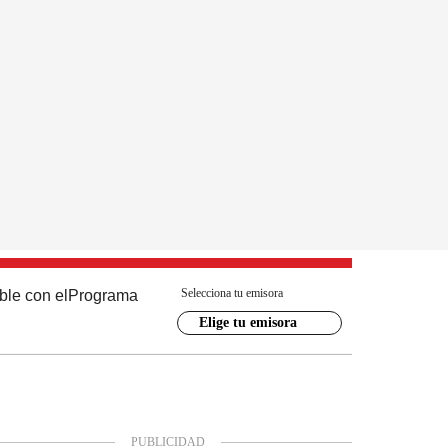
Selecciona tu emisora
ble con el
Programa
Elige tu emisora