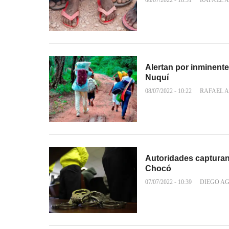
08/07/2022 - 18:31
RAFAEL A
Alertan por inminent
Nuquí
08/07/2022 - 10:22
RAFAEL A
Autoridades capturan 
Chocó
07/07/2022 - 10:39
DIEGO A