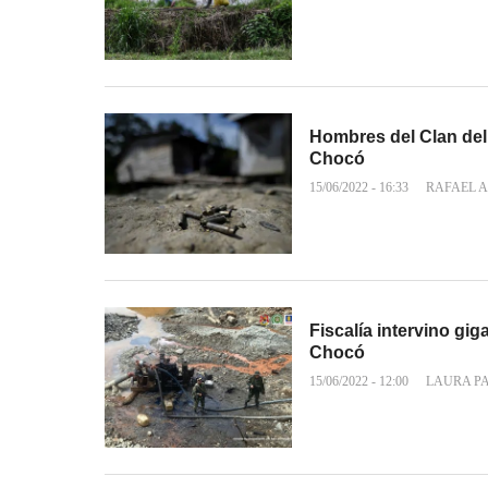
Hombres del Clan del
Chocó
15/06/2022 - 16:33
RAFAEL A
Fiscalía intervino gi
Chocó
15/06/2022 - 12:00
LAURA P