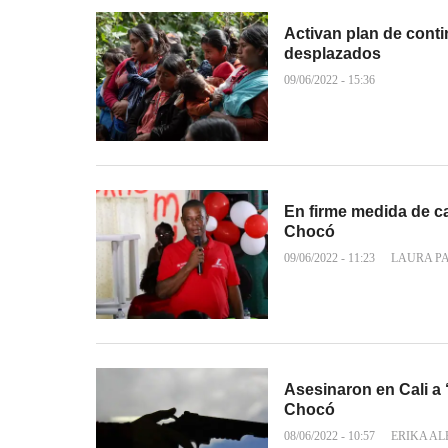
Activan plan de conti
desplazados
09/06/2022 - 15:36
En firme medida de ca
Chocó
09/06/2022 - 11:23
LAURA P
Asesinaron en Cali a ‘
Chocó
08/06/2022 - 10:57
ERIKA A