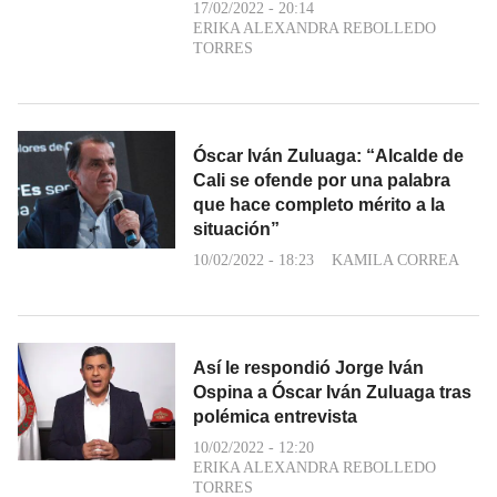
17/02/2022 - 20:14
ERIKA ALEXANDRA REBOLLEDO
TORRES
Óscar Iván Zuluaga: “Alcalde de
Cali se ofende por una palabra
que hace completo mérito a la
situación”
10/02/2022 - 18:23
KAMILA CORREA
Así le respondió Jorge Iván
Ospina a Óscar Iván Zuluaga tras
polémica entrevista
10/02/2022 - 12:20
ERIKA ALEXANDRA REBOLLEDO
TORRES