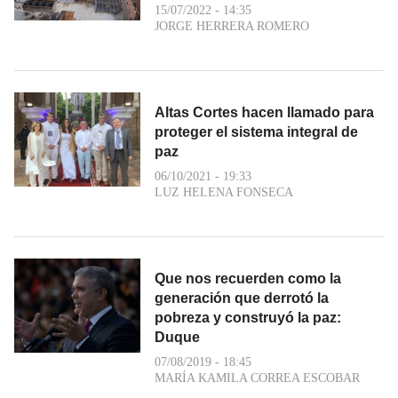
15/07/2022 - 14:35
JORGE HERRERA ROMERO
Altas Cortes hacen llamado para
proteger el sistema integral de
paz
06/10/2021 - 19:33
LUZ HELENA FONSECA
Que nos recuerden como la
generación que derrotó la
pobreza y construyó la paz:
Duque
07/08/2019 - 18:45
MARÍA KAMILA CORREA ESCOBAR